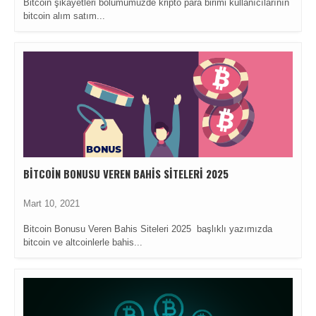
Bitcoin şikayetleri bölümümüzde kripto para birimi kullanıcılarının
bitcoin alım satım...
BITCOIN BONUSU VEREN BAHIS SITELERI 2025
Mart 10, 2021
Bitcoin Bonusu Veren Bahis Siteleri 2025 başlıklı yazımızda
bitcoin ve altcoinlerle bahis...