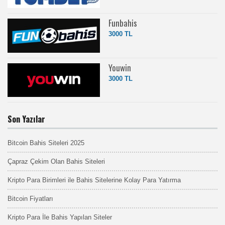
Funbahis
3000 TL
Youwin
3000 TL
Son Yazılar
Bitcoin Bahis Siteleri 2025
Çapraz Çekim Olan Bahis Siteleri
Kripto Para Birimleri ile Bahis Sitelerine Kolay Para Yatırma
Bitcoin Fiyatları
Kripto Para İle Bahis Yapılan Siteler