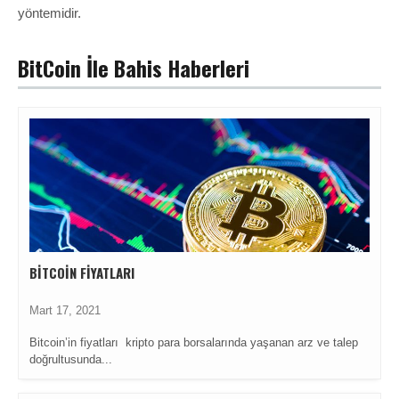
yöntemidir.
BitCoin İle Bahis Haberleri
BITCOIN FIYATLARI
Mart 17, 2021
Bitcoin’in fiyatları kripto para borsalarında yaşanan arz ve talep
doğrultusunda...