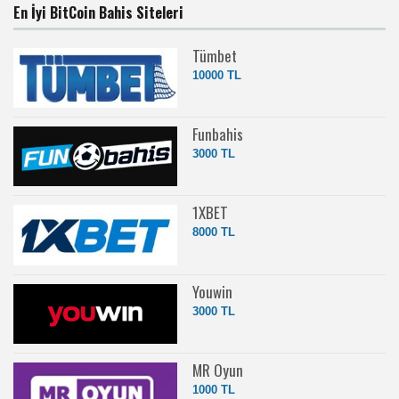
En İyi BitCoin Bahis Siteleri
Tümbet
10000 TL
Funbahis
3000 TL
1XBET
8000 TL
Youwin
3000 TL
MR Oyun
1000 TL