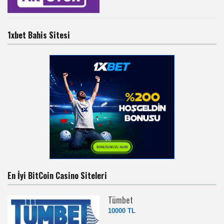
1xbet Bahis Sitesi
En İyi BitCoin Casino Siteleri
Tümbet
10000 TL