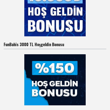
FunBahis 3000 TL Hoşgeldin Bonusu