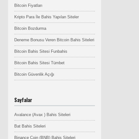
Bitcoin Fiyatları
Kripto Para İle Bahis Yapılan Siteler
Bitcoin Bozdurma
Deneme Bonusu Veren Bitcoin Bahis Siteleri
Bitcoin Bahis Sitesi Funbahis
Bitcoin Bahis Sitesi Tümbet
Bitcoin Güvenlik Açığı
Sayfalar
Avalance (Avax ) Bahis Siteleri
Bat Bahis Siteleri
Binance Coin (BNB) Bahis Siteleri