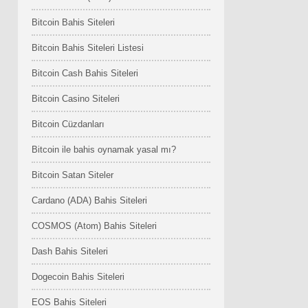
Bitcoin Bahis Siteleri
Bitcoin Bahis Siteleri Listesi
Bitcoin Cash Bahis Siteleri
Bitcoin Casino Siteleri
Bitcoin Cüzdanları
Bitcoin ile bahis oynamak yasal mı?
Bitcoin Satan Siteler
Cardano (ADA) Bahis Siteleri
COSMOS (Atom) Bahis Siteleri
Dash Bahis Siteleri
Dogecoin Bahis Siteleri
EOS Bahis Siteleri