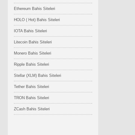
Ethereum Bahis Siteleri
HOLO ( Hot) Bahis Siteleri
IOTA Bahis Siteleri
Litecoin Bahis Siteleri
Monero Bahis Siteleri
Ripple Bahis Siteleri
Stellar (XLM) Bahis Siteleri
Tether Bahis Siteleri
TRON Bahis Siteleri
ZCash Bahis Siteleri