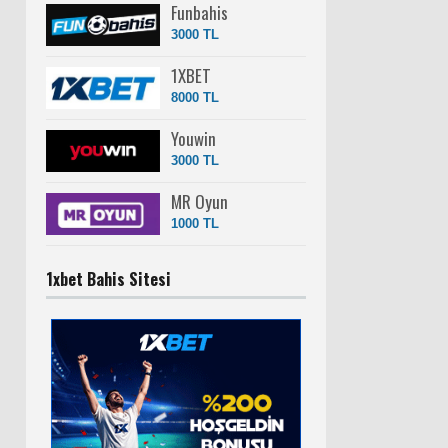
Funbahis
3000 TL
1XBET
8000 TL
Youwin
3000 TL
MR Oyun
1000 TL
1xbet Bahis Sitesi