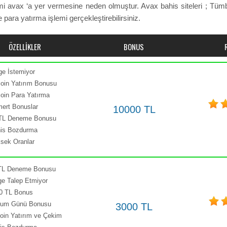
mi avax ‘a yer vermesine neden olmuştur. Avax bahis siteleri ; Tümb
e para yatırma işlemi gerçekleştirebilirsiniz.
ÖZELLIKLER
BONUS
ge İstemiyor
coin Yatırım Bonusu
coin Para Yatırma
ert Bonuslar
10000 TL
TL Deneme Bonusu
is Bozdurma
sek Oranlar
TL Deneme Bonusu
ge Talep Etmiyor
0 TL Bonus
um Günü Bonusu
3000 TL
coin Yatırım ve Çekim