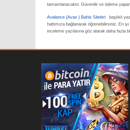
tamamlanacaktır. Güvenilir ve ödeme yapan a
Avalance (Avax ) Bahis Siteleri
başlıklı yaz
hattımıza bağlanarak öğrenebilirsiniz. En iyi
inceleme yazılarına göz atarak daha fazla bilg