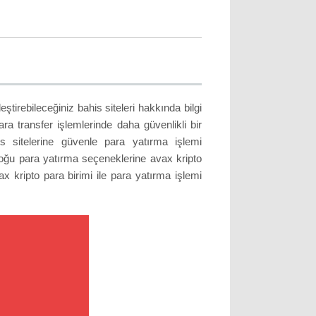
ştirebileceğiniz bahis siteleri hakkında bilgi
ra transfer işlemlerinde daha güvenlikli bir
s sitelerine güvenle para yatırma işlemi
r çoğu para yatırma seçeneklerine avax kripto
x kripto para birimi ile para yatırma işlemi