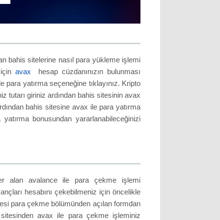
lan bahis sitelerine nasıl para yükleme işlemi
 için
avax
hesap cüzdanınızın bulunması
e para yatırma seçeneğine tıklayınız. Kripto
 tutarı giriniz ardından bahis sitesinin avax
ardından bahis sitesine avax ile para yatırma
a yatırma bonusundan yararlanabileceğinizi
yer alan avalance ile para çekme işlemi
zançları hesabını çekebilmeniz için öncelikle
itesi para çekme bölümünden açılan formdan
 sitesinden avax ile para çekme işleminiz