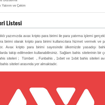
is Bozdurma
lı Yatırım ve Çekim
ri Listesi
ıklı yazımızda avax kripto para birimi ile para yatırma işlemi gerçekle
a birimi olarak kripto para birimi kullanıcılara hizmet vermek ve pa
tır. Avax kripto para birimi sayesinde ülkemizde yasadışı bahi
lanlarda takip edilmeden kullanabilirsiniz. Sağlam bahis sitelerinin bi
ahis siteleri ; Tümbet , Funbahis , 1xbet ve 1xbit bahis siteleri ava
 bahis siteleri arasında yer almaktadır.