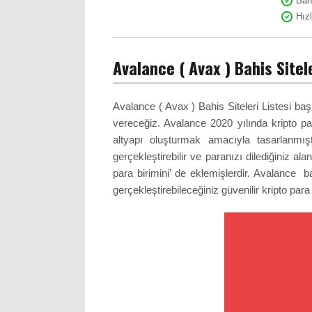
Bah
Hız
Avalance ( Avax ) Bahis Sitele
Avalance ( Avax ) Bahis Siteleri Listesi başl
vereceğiz. Avalance 2020 yılında kripto par
altyapı oluşturmak amacıyla tasarlanmış
gerçekleştirebilir ve paranızı dilediğiniz a
para birimini’ de eklemişlerdir. Avalance b
gerçekleştirebileceğiniz güvenilir kripto para