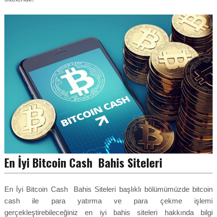
En İyi Bitcoin Cash Bahis Siteleri
En İyi Bitcoin Cash Bahis Siteleri başlıklı bölümümüzde bitcoin
cash ile para yatırma ve para çekme işlemi
gerçekleştirebileceğiniz en iyi bahis siteleri hakkında bilgi