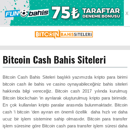
MENU
X
Bitcoin Cash Bahis Siteleri
Bitcoin Cash Bahis Siteleri başlıklı yazımızda kripto para birimi
bitcoin cash ile bahis ve casino oynayabileceğiniz bahis siteleri
hakkında bilgi vereceğiz. Bitcoin cash 2017 yılında kurulmuş
Bitcoin blockchain ‘in ayrılarak oluşturulmuş kripto para birimidir.
En çok kullanılan kripto paralar arasında bulunmaktadır. Bitcoin
cash ‘i bitcoin ‘den ayıran en önemli özellik daha hızlı ve daha
ucuz bir işlem sistemine sahip olmasıdır. Bitcoin para transfer
işlem süresine göre Bitcoin cash para transfer işlem süresi daha