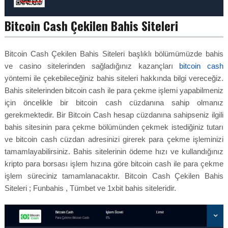
Bitcoin Cash Çekilen Bahis Siteleri
Bitcoin Cash Çekilen Bahis Siteleri başlıklı bölümümüzde bahis
ve casino sitelerinden sağladığınız kazançları
bitcoin cash
yöntemi ile çekebileceğiniz bahis siteleri hakkında bilgi vereceğiz.
Bahis sitelerinden bitcoin cash ile para çekme işlemi yapabilmeniz
için öncelikle bir bitcoin cash cüzdanına sahip olmanız
gerekmektedir. Bir Bitcoin Cash hesap cüzdanına sahipseniz ilgili
bahis sitesinin para çekme bölümünden çekmek istediğiniz tutarı
ve bitcoin cash cüzdan adresinizi girerek para çekme işleminizi
tamamlayabilirsiniz. Bahis sitelerinin ödeme hızı ve kullandığınız
kripto para borsası işlem hızına göre bitcoin cash ile para çekme
işlem süreciniz tamamlanacaktır. Bitcoin Cash Çekilen Bahis
Siteleri ; Funbahis , Tümbet ve 1xbit bahis siteleridir.