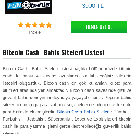
3000 TL
HEMEN ÜYE OL
İncele
Bitcoin Cash Bahis Siteleri Listesi
Bitcoin Cash Bahis Siteleri Listesi başlıklı bölümümüzde bitcoin
cash ile bahis ve casino oyunlarına katılabileceğiniz sitelerin
listesini oluşturduk. Bitcoin cash en çok kullanılan kripto para
birimleri arasında yer almaktadır. Bitcoin cash sayesinde gizli ve
güvenli bahis deneyimini doyasıya yaşayabilirsiniz. Popüler bahis
sitelerinin bir çoğu para yatırma seçeneklerine bitcoin cash kripto
para birimide eklemişlerdir.
Bitcoin Cash Bahis Siteleri
; Tümbet ,
Funbahis , Jetbahis , Süperbahis , 1xbet ve 1xbit siteleri bitcoin
cash ile para yatırma işlemi gerçekleştirebileceğiz güvenilir bahis
siteleridir.