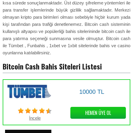
kısa sürede sonuçlanmaktadır. Üst düzey şifreleme yöntemleri ile
para transfer işlemlerinde büyük gizlilik sağlamaktadır. Merkezi
olmayan kripto para birimleri olması sebebiyle hiçbir kurum yada
kişi tarafından para trafiği denetlenemez. Bitcoin cash sisteminin
kullanışlı altyapısı ve popülerliği bahis sitelerininde bitcoin cash ile
para yatırma seçeneği sunmasına vesile olmuştur. Bitcoin cash
ile Tümbet , Funbahis , 1xbet ve 1xbit sitelerinde bahis ve casino
oyunlarına katılabilirsiniz.
Bitcoin Cash Bahis Siteleri Listesi
10000 TL
HEMEN ÜYE OL
İncele