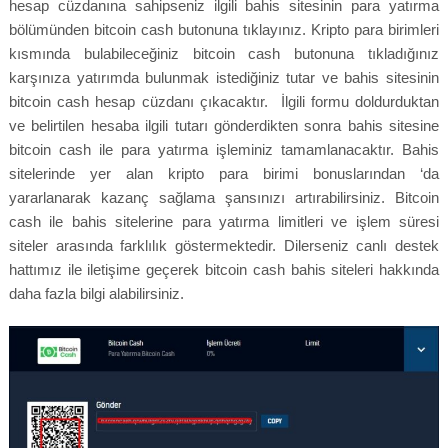
hesap cüzdanına sahipseniz ilgili bahis sitesinin para yatırma
bölümünden bitcoin cash butonuna tıklayınız. Kripto para birimleri
kısmında bulabileceğiniz bitcoin cash butonuna tıkladığınız
karşınıza yatırımda bulunmak istediğiniz tutar ve bahis sitesinin
bitcoin cash hesap cüzdanı çıkacaktır. İlgili formu doldurduktan
ve belirtilen hesaba ilgili tutarı gönderdikten sonra bahis sitesine
bitcoin cash ile para yatırma işleminiz tamamlanacaktır. Bahis
sitelerinde yer alan kripto para birimi bonuslarından ‘da
yararlanarak kazanç sağlama şansınızı artırabilirsiniz. Bitcoin
cash ile bahis sitelerine para yatırma limitleri ve işlem süresi
siteler arasında farklılık göstermektedir. Dilerseniz canlı destek
hattımız ile iletişime geçerek bitcoin cash bahis siteleri hakkında
daha fazla bilgi alabilirsiniz.